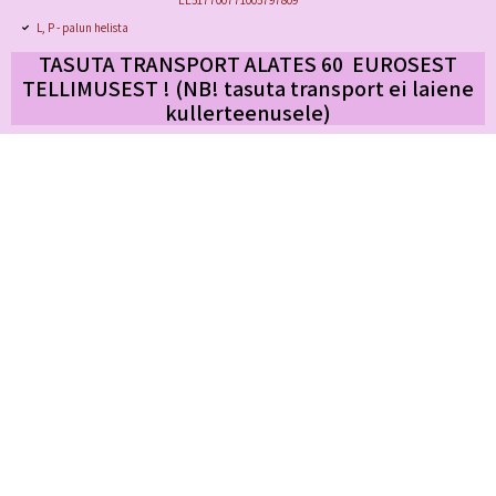
EE517700771005797809
L, P - palun helista
TASUTA TRANSPORT ALATES 60 EUROSEST
TELLIMUSEST ! (NB! tasuta transport
ei laiene
kullerteenusele)