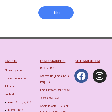
Liitu
KASULIK
ESINDUSKAUPLUS
SOTSIAALMEEDIA
RUBENTIRTS OÜ
Müügitingimused
Aadress: Harjumaa, Keila,
Privaatsuspoliitika
Pargi 15a
Tellimine
Email: info@rubentirts.ee
Kontakt
Telefon: 56 819 530
AVATUD: E, T, N, R 10-19
Arvelduskonto: LHV Pank
K: AVATUD 10-19