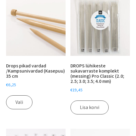
Drops pikad vardad
DROPS lühikeste
/Kampsunivardad (Kasepuu)
sukavarraste komplekt
35 cm
(messing) Pro Classic (2.0;
2.5; 3.0; 3.5; 4.0 mm)
€
6,25
€
19,45
Vali
Lisa korvi