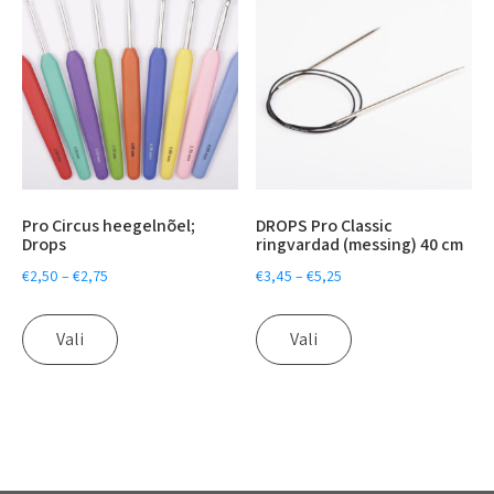
Pro Circus heegelnõel;
DROPS Pro Classic
Drops
ringvardad (messing) 40 cm
€
2,50
–
€
2,75
€
3,45
–
€
5,25
Vali
Vali