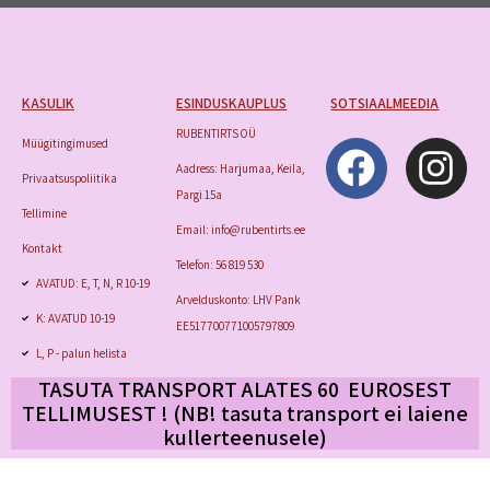
KASULIK
ESINDUSKAUPLUS
SOTSIAALMEEDIA
RUBENTIRTS OÜ
Müügitingimused
Aadress: Harjumaa, Keila,
Privaatsuspoliitika
Pargi 15a
Tellimine
Email: info@rubentirts.ee
Kontakt
Telefon: 56 819 530
AVATUD: E, T, N, R 10-19
Arvelduskonto: LHV Pank
K: AVATUD 10-19
EE517700771005797809
L, P - palun helista
TASUTA TRANSPORT ALATES 60 EUROSEST
TELLIMUSEST ! (NB! tasuta transport
ei laiene
kullerteenusele)