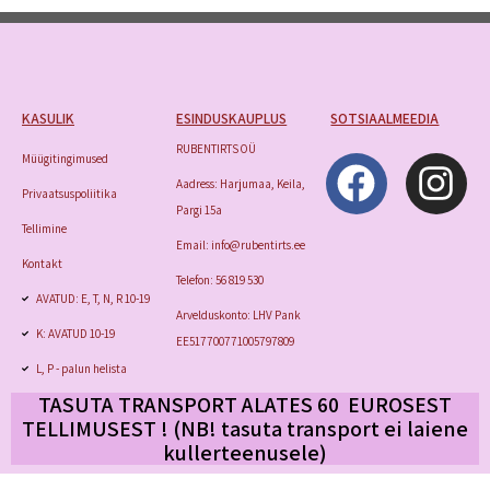
KASULIK
ESINDUSKAUPLUS
SOTSIAALMEEDIA
RUBENTIRTS OÜ
Müügitingimused
Aadress: Harjumaa, Keila,
Privaatsuspoliitika
Pargi 15a
Tellimine
Email: info@rubentirts.ee
Kontakt
Telefon: 56 819 530
AVATUD: E, T, N, R 10-19
Arvelduskonto: LHV Pank
K: AVATUD 10-19
EE517700771005797809
L, P - palun helista
TASUTA TRANSPORT ALATES 60 EUROSEST
TELLIMUSEST ! (NB! tasuta transport
ei laiene
kullerteenusele)