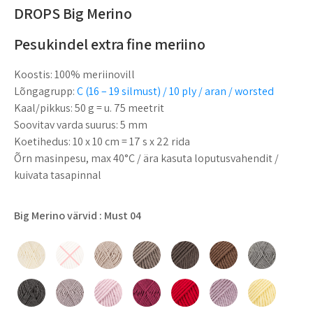
DROPS Big Merino
Pesukindel extra fine meriino
Koostis:
100% meriinovill
Lõngagrupp:
C (16 – 19 silmust) / 10 ply / aran / worsted
Kaal/pikkus:
50 g = u. 75 meetrit
Soovitav varda suurus:
5 mm
Koetihedus:
10 x 10 cm = 17 s x 22 rida
Õrn masinpesu, max 40°C / ära kasuta loputusvahendit /
kuivata tasapinnal
Big Merino värvid
: Must 04