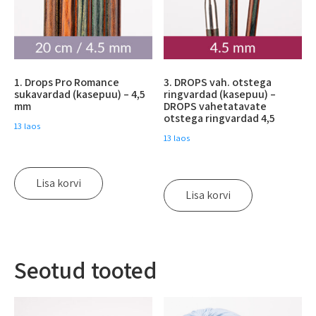
1. Drops Pro Romance
3. DROPS vah. otstega
sukavardad (kasepuu) – 4,5
ringvardad (kasepuu) –
mm
DROPS vahetatavate
otstega ringvardad 4,5
13 laos
13 laos
Lisa korvi
Lisa korvi
Seotud tooted