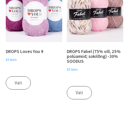
DROPS Loves You 9
DROPS Fabel (75% vill, 25%
polüamiid; sokilõng) -30%
13 laos
SOODUS
13 laos
Vali
Vali