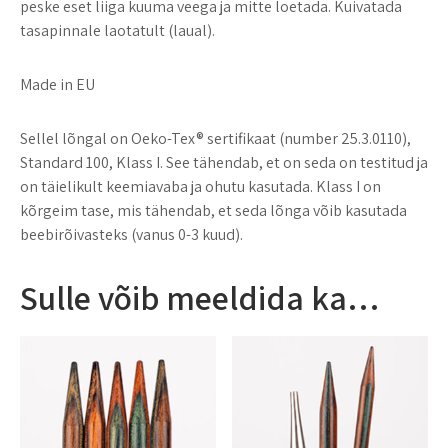
peske eset liiga kuuma veega ja mitte loetada. Kuivatada
tasapinnale laotatult (laual).
Made in EU
Sellel lõngal on Oeko-Tex® sertifikaat (number 25.3.0110),
Standard 100, Klass I. See tähendab, et on seda on testitud ja
on täielikult keemiavaba ja ohutu kasutada. Klass I on
kõrgeim tase, mis tähendab, et seda lõnga võib kasutada
beebirõivasteks (vanus 0-3 kuud).
Sulle võib meeldida ka…