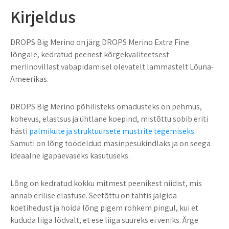
Kirjeldus
DROPS Big Merino on järg DROPS Merino Extra Fine
lõngale, kedratud peenest kõrgekvaliteetsest
meriinovillast vabapidamisel olevatelt lammastelt Lõuna-
Ameerikas.
DROPS Big Merino põhilisteks omadusteks on pehmus,
kohevus, elastsus ja ühtlane koepind, mistõttu sobib eriti
hästi
palmikute ja struktuursete mustrite tegemiseks
.
Samuti on lõng töödeldud masinpesukindlaks ja on seega
ideaalne igapäevaseks kasutuseks.
Lõng on kedratud kokku mitmest peenikest niidist, mis
annab erilise elastuse. Seetõttu on tähtis jälgida
koetihedust ja hoida lõng pigem rohkem pingul, kui et
kududa liiga lõdvalt, et ese liiga suureks ei veniks. Ärge