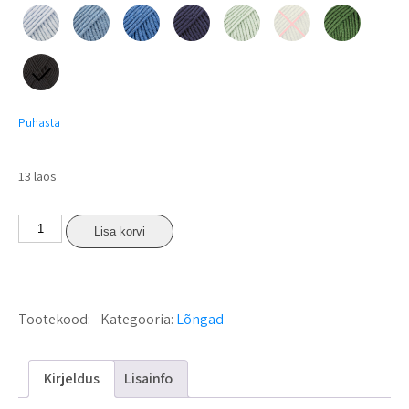
Puhasta
13 laos
Lisa korvi
Tootekood:
-
Kategooria:
Lõngad
Kirjeldus
Lisainfo