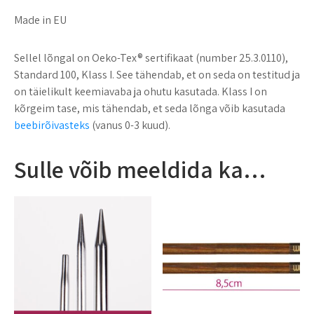
Made in EU
Sellel lõngal on Oeko-Tex® sertifikaat (number 25.3.0110),
Standard 100, Klass I. See tähendab, et on seda on testitud ja
on täielikult keemiavaba ja ohutu kasutada. Klass I on
kõrgeim tase, mis tähendab, et seda lõnga võib kasutada
beebirõivasteks
(vanus 0-3 kuud).
Sulle võib meeldida ka…