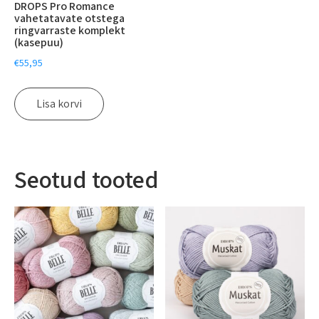
DROPS Pro Romance
vahetatavate otstega
ringvarraste komplekt
(kasepuu)
€
55,95
Lisa korvi
Seotud tooted