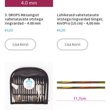
5. DROPS Messingist
Lühikesed vahetatavate
vahetatavate otstega
otstega ringvardad Ginger,
ringvardad – 4.00 mm
KnitPro (10 cm) – 4,00 mm
€
3,50
€
6,50
Lisa korvi
Lisa korvi