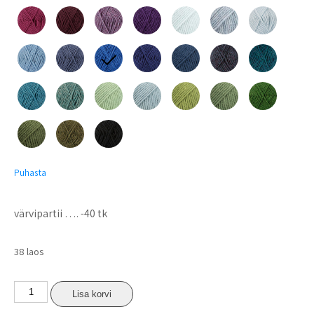
Puhasta
värvipartii …. -40 tk
38 laos
Lisa korvi