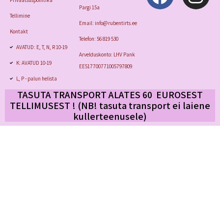
Privaatsuspoliitika
Pargi 15a
Tellimine
Email: info@rubentirts.ee
Kontakt
Telefon: 56 819 530
AVATUD: E, T, N, R 10-19
Arvelduskonto: LHV Pank
K: AVATUD 10-19
EE517700771005797809
L, P - palun helista
TASUTA TRANSPORT ALATES 60 EUROSEST
TELLIMUSEST ! (NB! tasuta transport
ei laiene
kullerteenusele)