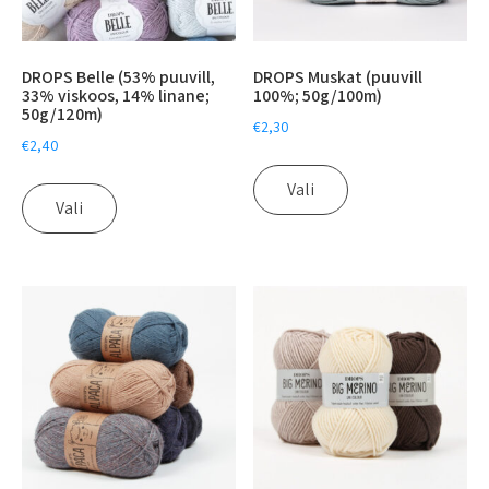
DROPS Belle (53% puuvill,
DROPS Muskat (puuvill
33% viskoos, 14% linane;
100%; 50g/100m)
50g/120m)
€
2,30
€
2,40
Vali
Vali