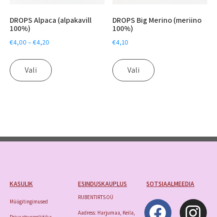
DROPS Alpaca (alpakavill
DROPS Big Merino (meriino
100%)
100%)
€
4,00
–
€
4,20
€
4,10
Vali
Vali
KASULIK
ESINDUSKAUPLUS
SOTSIAALMEEDIA
RUBENTIRTS OÜ
Müügitingimused
Aadress: Harjumaa, Keila,