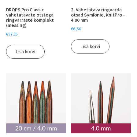
DROPS Pro Classic
2. Vahetatava ringvarda
vahetatavate otstega
otsad Symfonie, KnitPro –
ringvarraste komplekt
4.00 mm
(messing)
€
6,50
€
37,15
Lisa korvi
Lisa korvi