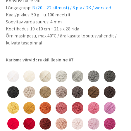
Koostis:
100% vill
Lõngagrupp:
B (20 – 22 silmust) / 8 ply / DK / worsted
Kaal/pikkus:
50 g = u. 100 meetrit
Soovitav varda suurus:
4 mm
Koetihedus:
10 x 10 cm = 21 s x 28 rida
Õrn masinpesu, max 40°C / ära kasuta loputusvahendit /
kuivata tasapinnal
Karisma värvid
: rukkilillesinine 07