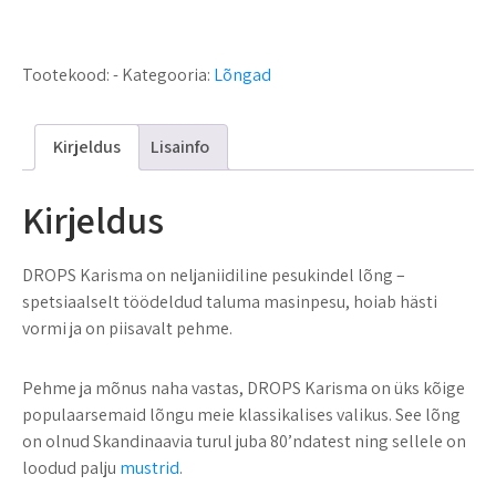
Tootekood:
-
Kategooria:
Lõngad
Kirjeldus
Lisainfo
Kirjeldus
DROPS Karisma on neljaniidiline pesukindel lõng –
spetsiaalselt töödeldud taluma masinpesu, hoiab hästi
vormi ja on piisavalt pehme.
Pehme ja mõnus naha vastas, DROPS Karisma on üks kõige
populaarsemaid lõngu meie klassikalises valikus. See lõng
on olnud Skandinaavia turul juba 80’ndatest ning sellele on
loodud palju
mustrid
.