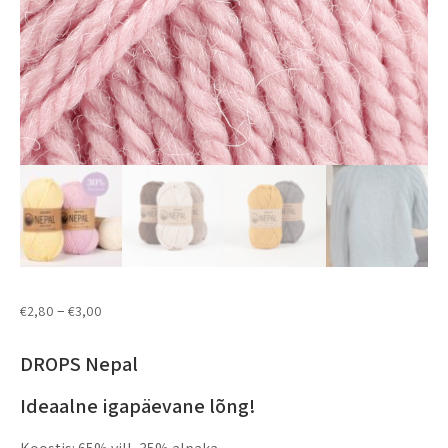
–
€
2,80
€
3,00
DROPS Nepal
Ideaalne igapäevane lõng!