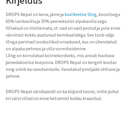
Kirjeldus
DROPS Nepal on kena, jäme ja
kvaliteetne lõng
, koostisega
65% lambavilla ja 35% peenekiulist alpakavilla segu.
Villakiud on töötlemata, st. nad on vaid pestud ja pole enne
värvimist kokku puutunud kemikaalidega. See toob välja
lõnga parimad looduslikud omadused, kus on ühendatud
on alpaka pehmus ja villa vormihoidmine.
Lõng on korrutatud kolmekordseks, mis annab huvitava
jämedakoelise koepinna. DROPS Nepal on kergelt kootav
ning sobib ka vanutamiseks. Vanutatud pind jääb ühtlane ja
pehme.
DROPS Nepal värvikaardil on ka kirjusid toone, mille puhul
eri värvi villad on enne ketramist kokku kraasitud.