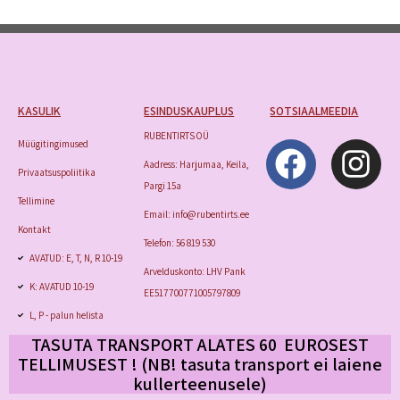
KASULIK
ESINDUSKAUPLUS
SOTSIAALMEEDIA
RUBENTIRTS OÜ
Müügitingimused
Aadress: Harjumaa, Keila,
Privaatsuspoliitika
Pargi 15a
Tellimine
Email: info@rubentirts.ee
Kontakt
Telefon: 56 819 530
AVATUD: E, T, N, R 10-19
Arvelduskonto: LHV Pank
K: AVATUD 10-19
EE517700771005797809
L, P - palun helista
TASUTA TRANSPORT ALATES 60 EUROSEST
TELLIMUSEST ! (NB! tasuta transport
ei laiene
kullerteenusele)