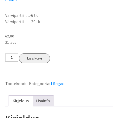
Värvipartii ….-6 tk
Värvipartii ….-20 tk
€
2,80
21 laos
Lisa korvi
Tootekood:
-
Kategooria:
Lõngad
Kirjeldus
Lisainfo