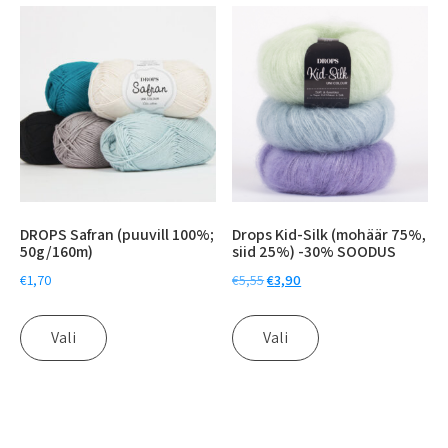
DROPS Safran (puuvill 100%;
Drops Kid-Silk (mohäär 75%,
50g/160m)
siid 25%) -30% SOODUS
€
1,70
€
5,55
€
3,90
Vali
Vali