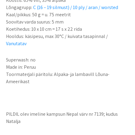
Koostis:
65% vill, 35% alpaka
Lõngagrupp:
C (16 – 19 silmust) / 10 ply / aran / worsted
Kaal/pikkus:
50 g = u. 75 meetrit
Soovitav varda suurus:
5 mm
Koetihedus:
10 x 10 cm = 17 s x 22 rida
Hooldus:
käsipesu, max 30°C / kuivata tasapinnal /
Vanutatav
Superwash:
no
Made in:
Peruu
Toormaterjali päritolu:
Alpaka- ja lambavill Lõuna-
Ameerikast
PILDIL olev imeline kampsun Nepal värv nr 7139; kudus
Natalja