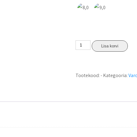
Lisa korvi
Tootekood:
-
Kategooria:
Var