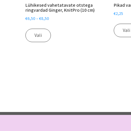
Lühikesed vahetatavate otstega
Pikad va
ringvardad Ginger, KnitPro (10 cm)
€
2,25
€
6,50
–
€
8,50
Vali
Vali