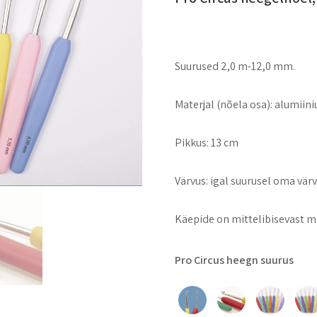
Suurused 2,0 m-12,0 mm.
Materjal (nõela osa): alumiin
Pikkus: 13 cm
Värvus: igal suurusel oma vär
Käepide on mittelibisevast m
Pro Circus heegn suurus