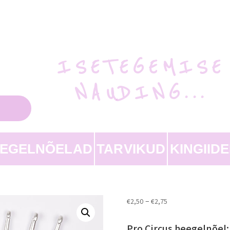
ISETEGEMISE
NAUDING...
EEGELNÕELAD
TARVIKUD
KINGIID
–
€
2,50
€
2,75
Pro Circus heegelnõel