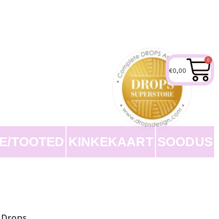
0
€
0,00
EE/TOOTED
KINKEKAART
SOODUS
; Drops