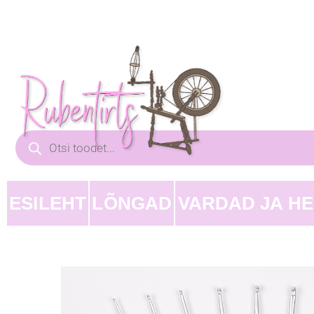
ESILEHT
LÕNGAD
VARDAD JA H