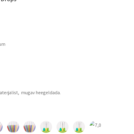
ium
v
aterjalist, mugav heegeldada.