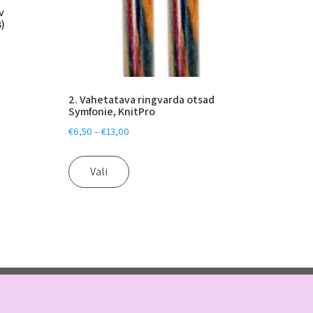
v
)
2. Vahetatava ringvarda otsad
Symfonie, KnitPro
€
6,50
–
€
13,00
Vali