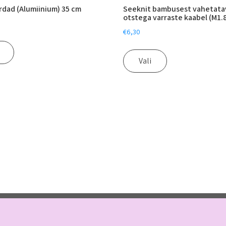
rdad (Alumiinium) 35 cm
Seeknit bambusest vahetata
otstega varraste kaabel (M1.8
€
6,30
Vali