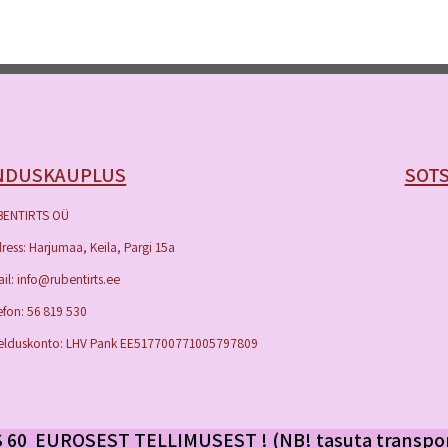
NDUSKAUPLUS
SOTS
BENTIRTS OÜ
ress: Harjumaa, Keila, Pargi 15a
il: info@rubentirts.ee
efon: 56 819 530
elduskonto: LHV Pank EE517700771005797809
60 EUROSEST TELLIMUSEST ! (NB! tasuta transpo