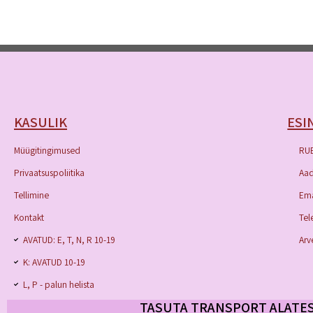
KASULIK
ESI
Müügitingimused
RU
Privaatsuspoliitika
Aad
Tellimine
Ema
Kontakt
Tel
AVATUD: E, T, N, R 10-19
Arv
K: AVATUD 10-19
L, P - palun helista
TASUTA TRANSPORT ALATES 