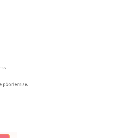
ess.
e pöörlemise.