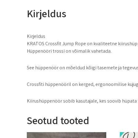
Kirjeldus
Kirjeldus
KRATOS Crossfit Jump Rope on kvaliteetne kiirushüpp
Hüppenööri trossi on võimalik vahetada.
See hüppenöör on mõeldud kõigi tasemete ja tegevuste
Crossfiti hüppenööril on kerged, ergonoomilise kuju
Kiirushüppenöör sobib kasutajale, kes soovib hüpata
Seotud tooted