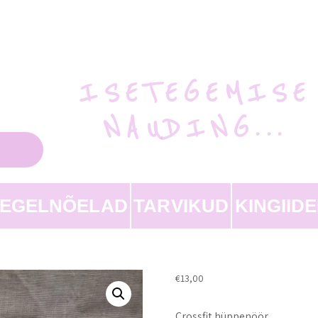
ISETEGEMISE
NAUDING...
EEGELNÕELAD
TARVIKUD
KINGIID
€
13,00
Crossfit hüppenöör