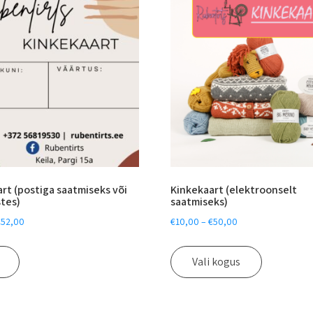
rt (postiga saatmiseks või
Kinkekaart (elektroonselt
stes)
saatmiseks)
€
52,00
€
10,00
–
€
50,00
Vali kogus