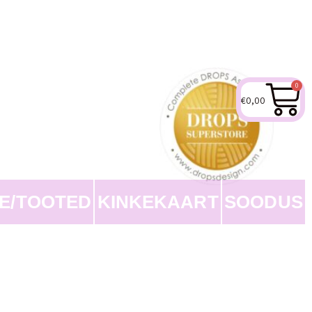
0
€
0,00
EE/TOOTED
KINKEKAART
SOODUS