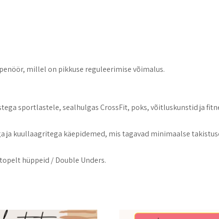
enöör, millel on pikkuse reguleerimise võimalus.
ga sportlastele, sealhulgas CrossFit, poks, võitluskunstid ja fitn
ga ja kuullaagritega käepidemed, mis tagavad minimaalse takistus
 topelt hüppeid / Double Unders.