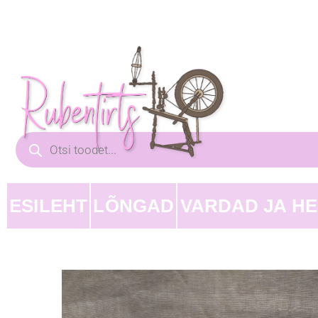
ESILEHT
LÕNGAD
VARDAD JA H