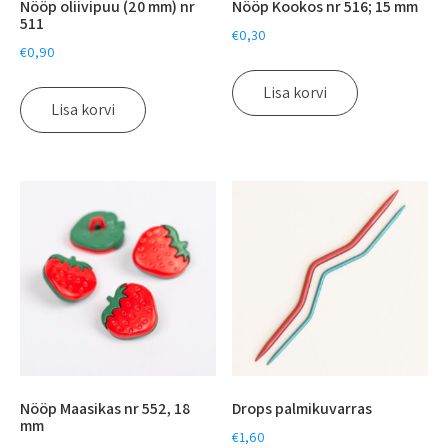
Nööp oliivipuu (20 mm) nr
Nööp Kookos nr 516; 15 mm
511
€
0,30
€
0,90
Lisa korvi
Lisa korvi
Nööp Maasikas nr 552, 18
Drops palmikuvarras
mm
€
1,60