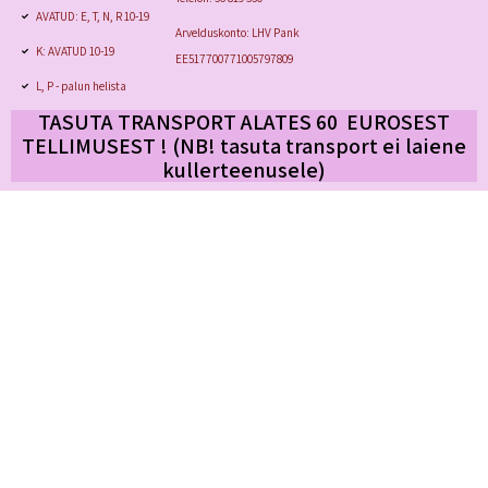
AVATUD: E, T, N, R 10-19
Arvelduskonto: LHV Pank
K: AVATUD 10-19
EE517700771005797809
L, P - palun helista
TASUTA TRANSPORT ALATES 60 EUROSEST
TELLIMUSEST ! (NB! tasuta transport
ei laiene
kullerteenusele)