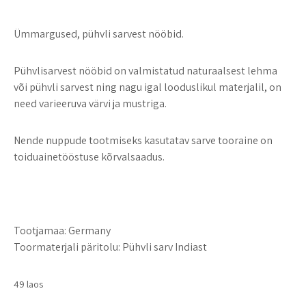
Ümmargused, pühvli sarvest nööbid.
Pühvlisarvest nööbid on valmistatud naturaalsest lehma
või pühvli sarvest ning nagu igal looduslikul materjalil, on
need varieeruva värvi ja mustriga.
Nende nuppude tootmiseks kasutatav sarve tooraine on
toiduainetööstuse kõrvalsaadus.
Tootjamaa:
Germany
Toormaterjali päritolu:
Pühvli sarv Indiast
49 laos