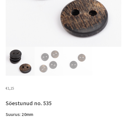
€
1,15
Söestunud no. 535
Suurus:
20mm