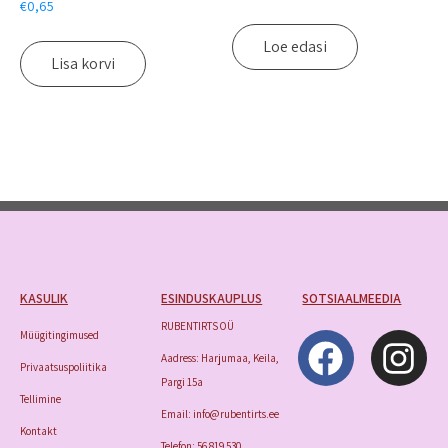
€
0,65
Loe edasi
Lisa korvi
KASULIK
ESINDUSKAUPLUS
SOTSIAALMEEDIA
RUBENTIRTS OÜ
Müügitingimused
Aadress: Harjumaa, Keila,
Privaatsuspoliitika
Pargi 15a
Tellimine
Email: info@rubentirts.ee
Kontakt
Telefon: 56 819 530