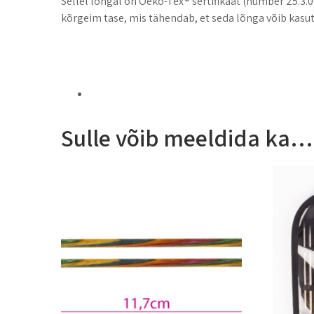
Sellel lõngal on Oeko-Tex® sertifikaat (number 25.3.00
kõrgeim tase, mis tähendab, et seda lõnga võib kasut
Sulle võib meeldida ka…