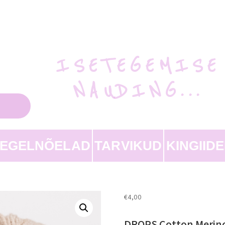
ISETEGEMISE
NAUDING...
EEGELNÕELAD
TARVIKUD
KINGIID
€
4,00
DROPS Cotton Merin