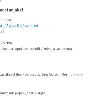
aastaajaks!
 Puuvill
t) / 8 ply / DK / worsted
rit
x 28 rida
a kasuta loputusvahendit / kuivata tasapinna
tastiliselt ilus kaelussall, lõng Cotton Merino – värv
 kampsun pojale, eest lukuga.