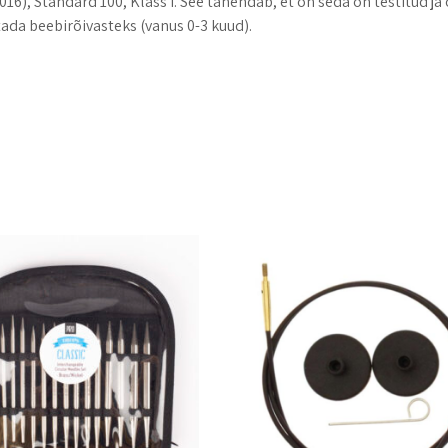
16), Standard 100, Klass I. See tähendab, et on seda on testitud ja 
ada beebirõivasteks (vanus 0-3 kuud).