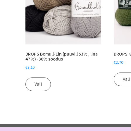
DROPS Bomull-Lin (puuvill 53% , lina
DROPS Ka
47%) -30% soodus
€
2,70
€
3,10
Vali
Vali