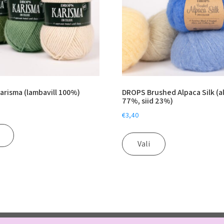
risma (lambavill 100%)
DROPS Brushed Alpaca Silk (a
77%, siid 23%)
€
3,40
Vali