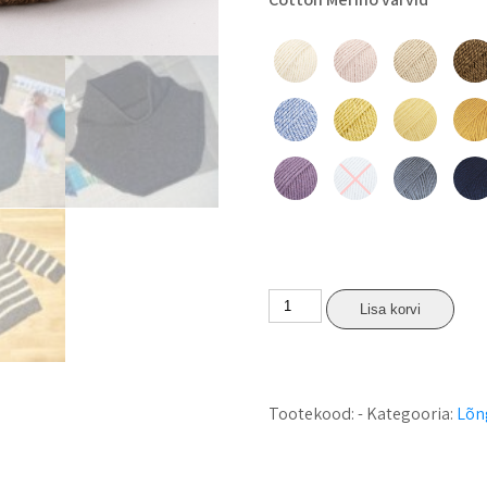
Lisa korvi
Tootekood:
-
Kategooria:
Lõn