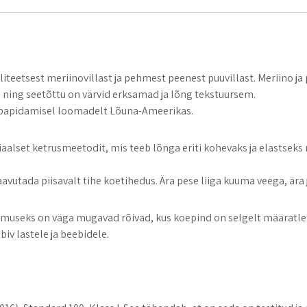
etsest meriinovillast ja pehmest peenest puuvillast. Meriino ja p
ja ning seetõttu on värvid erksamad ja lõng tekstuursem.
 vabapidamisel loomadelt Lõuna-Ameerikas.
aalset ketrusmeetodit, mis teeb lõnga eriti kohevaks ja elastseks 
vutada piisavalt tihe koetihedus. Ära pese liiga kuuma veega, ära j
seks on väga mugavad rõivad, kus koepind on selgelt määratletu
iv lastele ja beebidele.