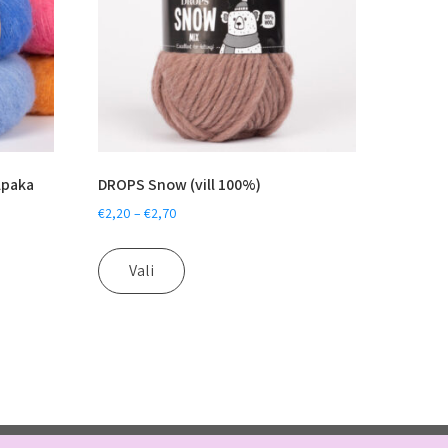
lpaka
DROPS Snow (vill 100%)
€
2,20
–
€
2,70
Vali