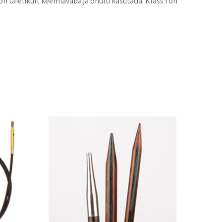
on täielikult keemiavaba ja ohutu kasutada. Klass I on