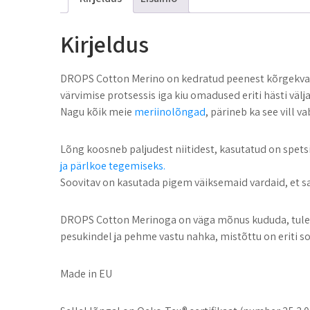
Kirjeldus
DROPS Cotton Merino on kedratud peenest kõrgekvalite
värvimise protsessis iga kiu omadused eriti hästi väl
Nagu kõik meie
meriinolõngad
, pärineb ka see vill
Lõng koosneb paljudest niitidest, kasutatud on spetsi
ja pärlkoe tegemiseks.
Soovitav on kasutada pigem väiksemaid vardaid, et saa
DROPS Cotton Merinoga on väga mõnus kududa, tulemu
pesukindel ja pehme vastu nahka, mistõttu on eriti sob
Made in EU