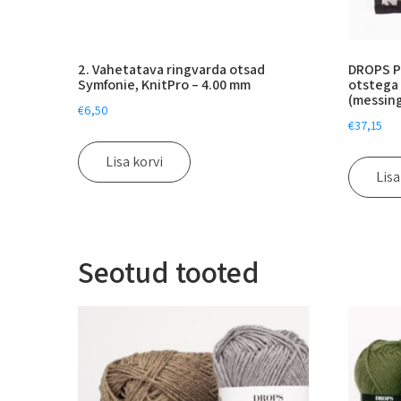
2. Vahetatava ringvarda otsad
DROPS P
Symfonie, KnitPro – 4.00 mm
otstega
(messin
€
6,50
€
37,15
Lisa korvi
Lisa
Seotud tooted