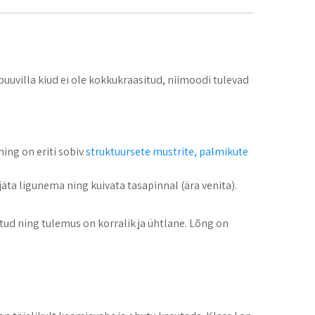
uuvilla kiud ei ole kokkukraasitud, niimoodi tulevad
ning on eriti sobiv
struktuursete mustrite, palmikute
äta ligunema ning kuivata tasapinnal (ära venita).
d ning tulemus on korralik ja ühtlane. Lõng on