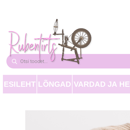
ESILEHT
LÕNGAD
VARDAD JA H