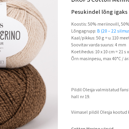
Pesukindel lõng igaks 
Koostis:
50% meriinovill, 50%
Lõngagrupp:
B (20 – 22 silmus
Kaal/pikkus:
50 g = u. 110 meet
Soovitav varda suurus:
4 mm
Koetihedus:
10 x 10 cm = 21 s 
Õrn masinpesu, max 40°C / är
Pildil Olesja valmistatud fans
hall nr 19.
Viimasel pildil Olesja kootud
Cotton Merino värvid