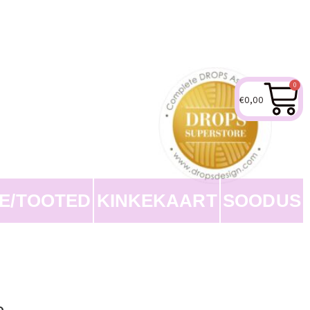
0
€
0,00
EE/TOOTED
KINKEKAART
SOODUS
o