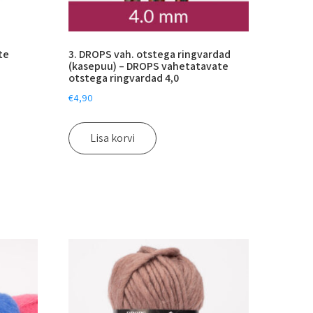
te
3. DROPS vah. otstega ringvardad
(kasepuu) – DROPS vahetatavate
otstega ringvardad 4,0
€
4,90
Lisa korvi