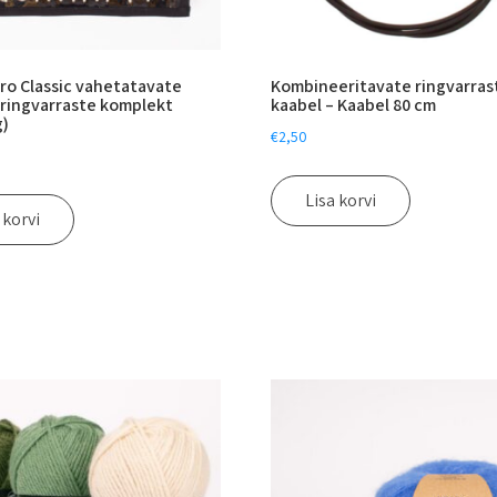
ro Classic vahetatavate
Kombineeritavate ringvarras
 ringvarraste komplekt
kaabel – Kaabel 80 cm
g)
€
2,50
Lisa korvi
 korvi