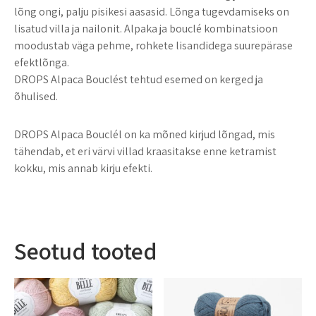
lõng ongi, palju pisikesi aasasid. Lõnga tugevdamiseks on
lisatud villa ja nailonit. Alpaka ja bouclé kombinatsioon
moodustab väga pehme, rohkete lisandidega suurepärase
efektlõnga.
DROPS Alpaca Bouclést tehtud esemed on kerged ja
õhulised.
DROPS Alpaca Bouclél on ka mõned kirjud lõngad, mis
tähendab, et eri värvi villad kraasitakse enne ketramist
kokku, mis annab kirju efekti.
Seotud tooted