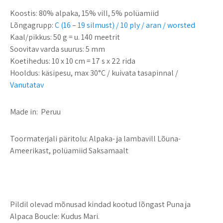
Koostis:
80% alpaka, 15% vill, 5% polüamiid
Lõngagrupp:
C (16 – 19 silmust) / 10 ply / aran / worsted
Kaal/pikkus:
50 g = u. 140 meetrit
Soovitav varda suurus:
5 mm
Koetihedus:
10 x 10 cm = 17 s x 22 rida
Hooldus:
käsipesu, max 30°C / kuivata tasapinnal /
Vanutatav
Made in:
Peruu
Toormaterjali päritolu:
Alpaka- ja lambavill Lõuna-
Ameerikast, polüamiid Saksamaalt
Pildil olevad mõnusad kindad kootud lõngast Puna ja
Alpaca Boucle: Kudus Mari.