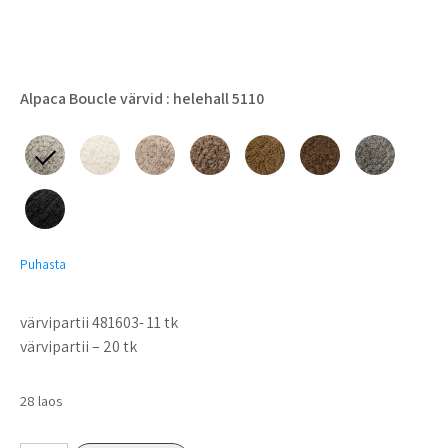
Alpaca Boucle värvid
: helehall 5110
Puhasta
värvipartii 481603- 11 tk
värvipartii – 20 tk
28 laos