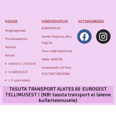
KASULIK
ESINDUSKAUPLUS
SOTSIAALMEEDIA
RUBENTIRTS OÜ
Müügitingimused
Aadress: Harjumaa, Keila,
Privaatsuspoliitika
Pargi 15a
Tellimine
Email: info@rubentirts.ee
Kontakt
Telefon: 56 819 530
AVATUD: E, T, N, R 10-19
Arvelduskonto: LHV Pank
K: AVATUD 10-19
EE517700771005797809
L, P - palun helista
TASUTA TRANSPORT ALATES 60 EUROSEST
TELLIMUSEST ! (NB! tasuta transport
ei laiene
kullerteenusele)