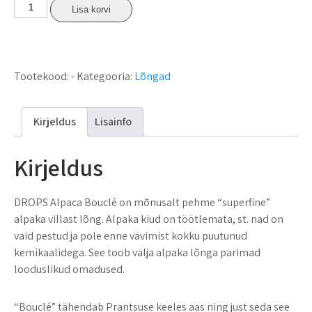
Lisa korvi
Tootekood:
-
Kategooria:
Lõngad
Kirjeldus
Lisainfo
Kirjeldus
DROPS Alpaca Bouclé on mõnusalt pehme “superfine”
alpaka villast lõng. Alpaka kiud on töötlemata, st. nad on
vaid pestud ja pole enne vävimist kokku puutunud
kemikaalidega. See toob välja alpaka lõnga parimad
looduslikud omadused.
“Bouclé” tähendab Prantsuse keeles aas ning just seda see