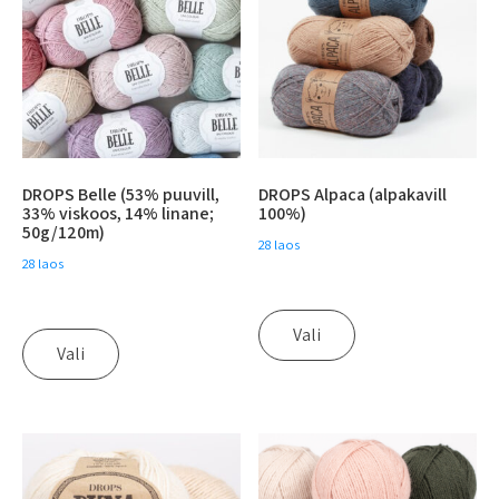
DROPS Belle (53% puuvill,
DROPS Alpaca (alpakavill
33% viskoos, 14% linane;
100%)
50g/120m)
28 laos
28 laos
Vali
Vali